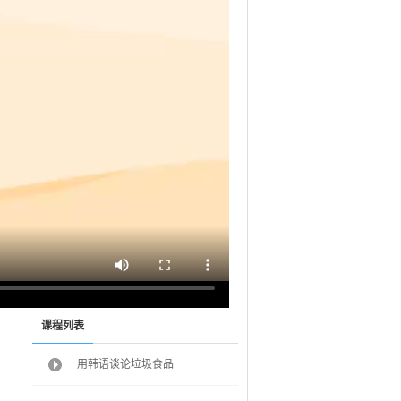
课程列表
用韩语谈论垃圾食品