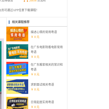
人觉得很赞
20056
次试听
P会员可通过APP任意下载课程！
相关课程推荐
描述心情的常用粤语
￥ 8 元
在广东电影院看电影常用
粤语
￥ 8 元
在广东搬家相关的常识和
粤语
￥ 8 元
求职面试相关粤语
￥ 8 元
日常起居实用粤语
￥ 8 元