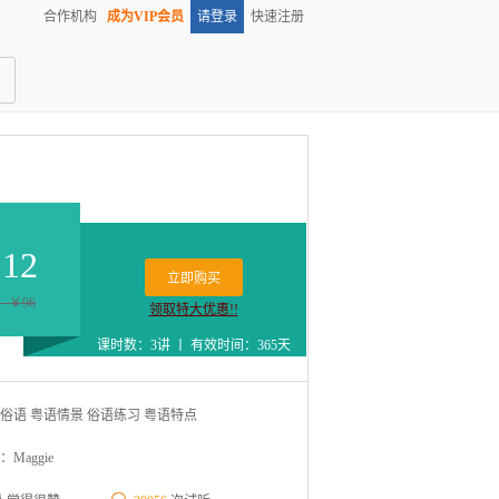
合作机构
成为VIP会员
请登录
快速注册
12
立即购买
：￥96
领取特大优惠!!
课时数：3讲 丨 有效时间：365天
俗语 粤语情景 俗语练习 粤语特点
Maggie