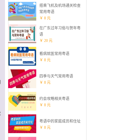
搭乘飞机及机场通关检查
常用粤语
￥ 8 元
在广东过年习俗与贺年粤
语
￥ 20 元
，
看病就医常用粤语
￥ 8 元
四季与天气常用粤语
用
￥ 8 元
约会攻略相关粤语
￥ 8 元
实
粤语中的家庭成员和住址
￥ 8 元