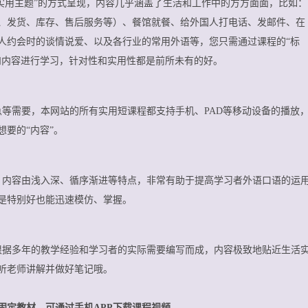
“实用主题”的方式呈现，内容几乎涵盖了生活和工作中的方方面面，比如：
、发货、库存、售后服务等）、餐馆就餐、给外国人打电话、发邮件、在
人约会时的谈情说爱、以及各行业的常用外语等，您只需通过课程的“标
和内容进行学习，针对性和实用性都是前所未有的好。
等需要，本网站的所有实用短课程都支持手机、PAD等移动设备的播放
要的“内容”。
、内容由浅入深、循序渐进等特点，非常有助于提高学习者外语口语的运
是特别好也能迅速模仿、掌握。
根据多年的教学经验和学习者的实际需要编写而成，内容极致地贴近生活
听老师讲解并做好笔记哦。
固定教材，可通过手机APP下载课程视频。