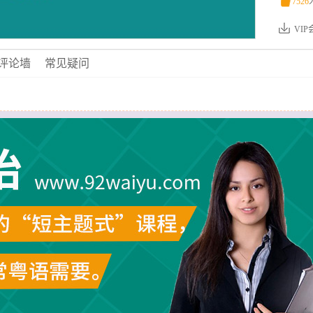
󰄼
7526
VI
评论墙
常见疑问