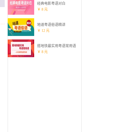
经典电影粤语对白
￥ 8 元
地道粤语俗语精讲
￥ 12 元
搭地铁最实用粤语常用语
￥ 8 元