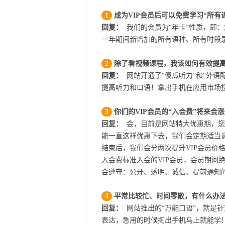
1
成为VIP会员后可以免费学习“所有
回复：
我们的会员为“年卡”性质，即：
一年期间新增加的所有语种、所有时段
2
除了看视频课程，我该如何有效提
回复：
网站开通了“傻瓜听力”和“外语
提高听力和口语！拿出手机在应用市场搜
3
你们的VIP会员的“入会费”将来会
回复：
会，目前是网站特大优惠期，您
能一直这样优惠下去，我们会定期适当调整
结束后，我们会分两次提升VIP会员价格
入会费标准入会的VIP会员，会员期间
会遵守：公开、透明、诚信、提前通知
4
平常比较忙、时间零散，有什么办
回复：
网站推出的“万能口语”，就是
表达，急用的时候掏出手机马上就能学