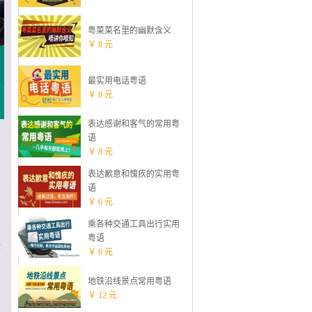
粤菜菜名里的幽默含义
￥ 8 元
最实用电话粤语
￥ 8 元
表达感谢和客气的常用粤
语
￥ 8 元
表达歉意和愧疚的实用粤
语
￥ 6 元
乘各种交通工具出行实用
类
粤语
决
￥ 6 元
地铁沿线景点常用粤语
￥ 12 元