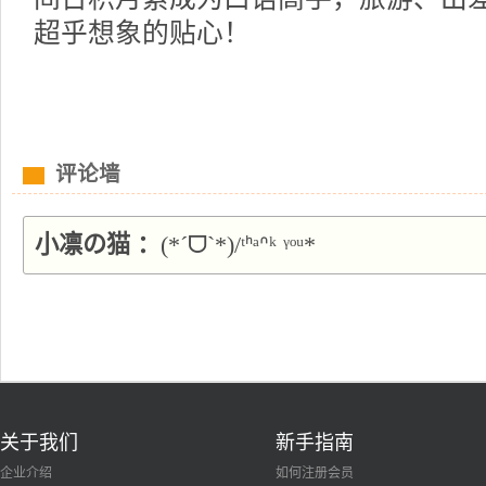
超乎想象的贴心！
评论墙
小凛の猫 ：
(*ˊᗜˋ*)/ᵗᑋᵃᐢᵏ ᵞᵒᵘ*
关于我们
新手指南
企业介绍
如何注册会员