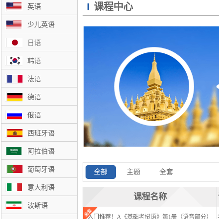
课程中心
英语
少儿英语
日语
韩语
法语
德语
俄语
西班牙语
阿拉伯语
葡萄牙语
全部
主题
全套
意大利语
课程名称
波斯语
入门推荐！A《基础老挝语》第1册（语音部分）