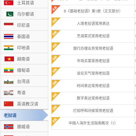
土耳其语
B《基础老挝语》第1册（正文部分）
乌尔都语
入境老挝语常用表达
印尼语
烹调菜式常用老挝语
泰国语
印地语
银行办理业务常用老挝语
越南语
市场买菜常用老挝语
缅甸语
谈论天气常用老挝语
台湾话
时间表达常用老挝语
粤语
数字表达常用老挝语
英语教汉语
打招呼和问候常用老挝语
老挝语
中国人海外生活指南概况（1）
挪威语