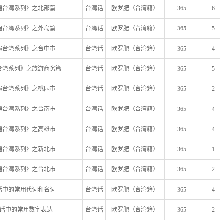
遍台湾系列》之北部篇
台湾话
欧罗肥（台湾籍）
365
6
遍台湾系列》之外岛篇
台湾话
欧罗肥（台湾籍）
365
5
遍台湾系列》之台中市
台湾话
欧罗肥（台湾籍）
365
4
台湾系列》之旅游商务篇
台湾话
欧罗肥（台湾籍）
365
5
遍台湾系列》之桃园市
台湾话
欧罗肥（台湾籍）
365
2
遍台湾系列》之台南市
台湾话
欧罗肥（台湾籍）
365
4
遍台湾系列》之高雄市
台湾话
欧罗肥（台湾籍）
365
4
遍台湾系列》之新北市
台湾话
欧罗肥（台湾籍）
365
1
遍台湾系列》之台北市
台湾话
欧罗肥（台湾籍）
365
2
话中的常用代词和名词
台湾话
欧罗肥（台湾籍）
365
4
话中的常用数字表达
台湾话
欧罗肥（台湾籍）
365
2