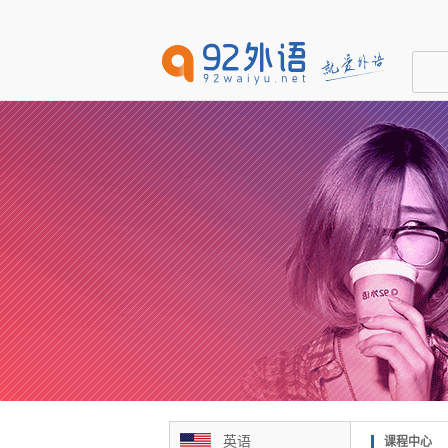
英语
课程中心