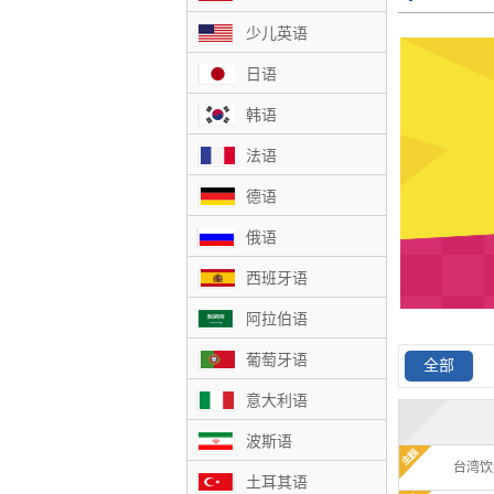
少儿英语
日语
韩语
法语
德语
俄语
西班牙语
阿拉伯语
葡萄牙语
全部
意大利语
波斯语
台湾饮
土耳其语