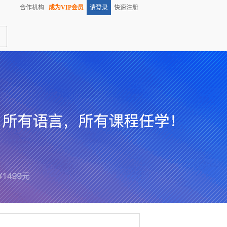
合作机构
成为VIP会员
请登录
快速注册