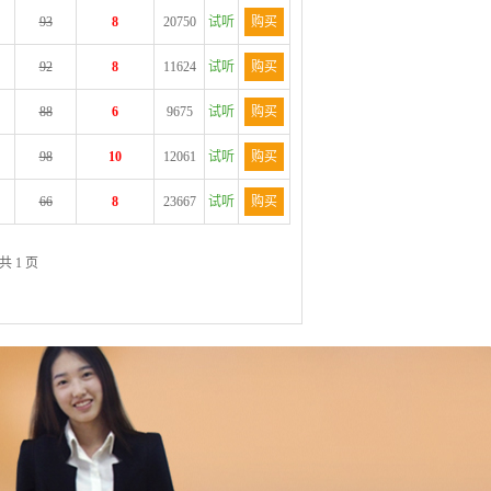
93
8
20750
试听
购买
92
8
11624
试听
购买
88
6
9675
试听
购买
98
10
12061
试听
购买
66
8
23667
试听
购买
共 1 页