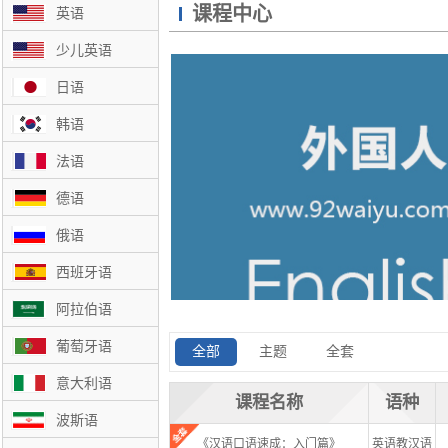
课程中心
英语
少儿英语
日语
韩语
法语
德语
俄语
西班牙语
阿拉伯语
葡萄牙语
全部
主题
全套
意大利语
课程名称
语种
波斯语
《汉语口语速成：入门篇》
英语教汉语