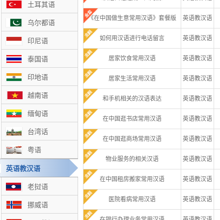
土耳其语
《在中国做生意常用汉语》套餐版
英语教汉语
乌尔都语
如何用汉语进行电话留言
英语教汉语
印尼语
居家饮食常用汉语
英语教汉语
泰国语
印地语
居家生活常用汉语
英语教汉语
越南语
和手机相关的汉语表达
英语教汉语
缅甸语
在中国逛书店常用汉语
英语教汉语
台湾话
在中国逛商场常用汉语
英语教汉语
粤语
物业服务的相关汉语
英语教汉语
英语教汉语
在中国租房搬家常用汉语
英语教汉语
老挝语
医院看病常用汉语
英语教汉语
挪威语
在银行办理业务常用汉语
英语教汉语